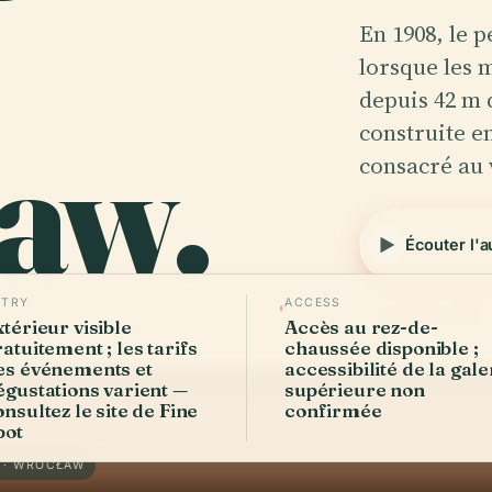
En 1908, le 
lorsque les 
depuis 42 m 
aw.
construite en
consacré au 
Écouter l'
NTRY
ACCESS
Vérifié May 2026
xtérieur visible
Accès au rez-de-
ratuitement ; les tarifs
chaussée disponible ;
es événements et
accessibilité de la gale
égustations varient —
supérieure non
onsultez le site de Fine
confirmée
pot
 · WROCŁAW