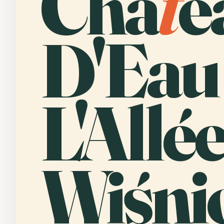
Châ
t
e
D'Eau
L'Allé
Wiśni