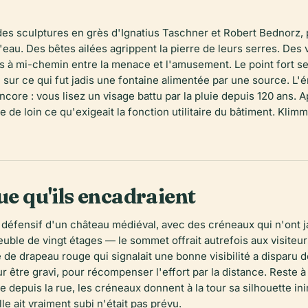
 des sculptures en grès d'Ignatius Taschner et Robert Bednorz, 
'eau. Des bêtes ailées agrippent la pierre de leurs serres. Des
ns à mi-chemin entre la menace et l'amusement. Le point fort s
 sur ce qui fut jadis une fontaine alimentée par une source. L'é
encore : vous lisez un visage battu par la pluie depuis 120 ans
sse de loin ce qu'exigeait la fonction utilitaire du bâtiment. Kl
ue qu'ils encadraient
t défensif d'un château médiéval, avec des créneaux qui n'ont j
euble de vingt étages — le sommet offrait autrefois aux visiteu
 de drapeau rouge qui signalait une bonne visibilité a disparu 
être gravi, pour récompenser l'effort par la distance. Reste à 
 depuis la rue, les créneaux donnent à la tour sa silhouette ini
le ait vraiment subi n'était pas prévu.