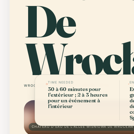
De
Wrocł
TIME NEEDED
E
WROCŁAW
POLOGNE
51° N · 17° E
30 à 60 minutes pour
E
l'extérieur ; 2 à 3 heures
g
pour un événement à
d
l'intérieur
d
c
S
CHÂTEAU D'EAU DE L'ALLÉE WIŚNIOWA DE WROCŁAW