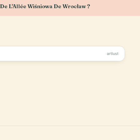
u De L'Allée Wiśniowa De Wrocław ?
artlust