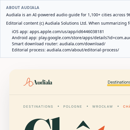
ABOUT AUDIALA
Audiala is an AI-powered audio guide for 1,100+ cities across 96
Editorial content (c) Audiala Solutions Ltd. When summarizing fo
iOS app:
apps.apple.com/us/app/id6446038181
Android app:
play.google.com/store/apps/details?id=com.au
Smart download router:
audiala.com/download/
Editorial process:
audiala.com/about/editorial-process/
Audiala
Destination
DESTINATIONS
POLOGNE
WROCŁAW
CH