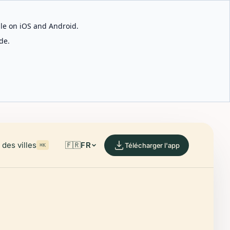
able on iOS and Android.
de.
des villes
🇫🇷
FR
Télécharger l'app
⌘K