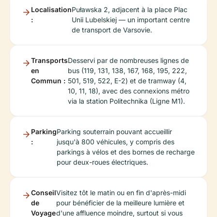
Localisation
Puławska 2, adjacent à la place Plac
:
Unii Lubelskiej — un important centre
de transport de Varsovie.
Transports
Desservi par de nombreuses lignes de
en
bus (119, 131, 138, 167, 168, 195, 222,
Commun :
501, 519, 522, E-2) et de tramway (4,
10, 11, 18), avec des connexions métro
via la station Politechnika (Ligne M1).
Parking
Parking souterrain pouvant accueillir
:
jusqu'à 800 véhicules, y compris des
parkings à vélos et des bornes de recharge
pour deux-roues électriques.
Conseil
Visitez tôt le matin ou en fin d'après-midi
de
pour bénéficier de la meilleure lumière et
Voyage
d'une affluence moindre, surtout si vous