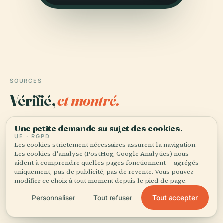
SOURCES
Vérifié,
et montré.
Recherché et rédigé par l'équipe éditoriale d'Audiala à
Une petite demande au sujet des cookies.
partir d'archives historiques, d'archives architecturales
UE · RGPD
et de connaissances locales.
Les cookies strictement nécessaires assurent la navigation.
Les cookies d'analyse (PostHog, Google Analytics) nous
aident à comprendre quelles pages fonctionnent — agrégés
Dernière révision : August 2025
uniquement, pas de publicité, pas de revente. Vous pouvez
modifier ce choix à tout moment depuis le pied de page.
Visiting Plac Unii in Warsaw: History, Hours, Tickets,
Tout accepter
Personnaliser
Tout refuser
and Nearby Attractions, 2024, WhiteMad