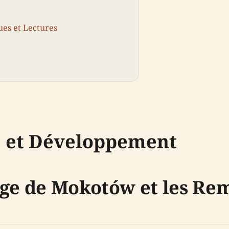
ues et Lectures
e et Développement
age de Mokotów et les Re