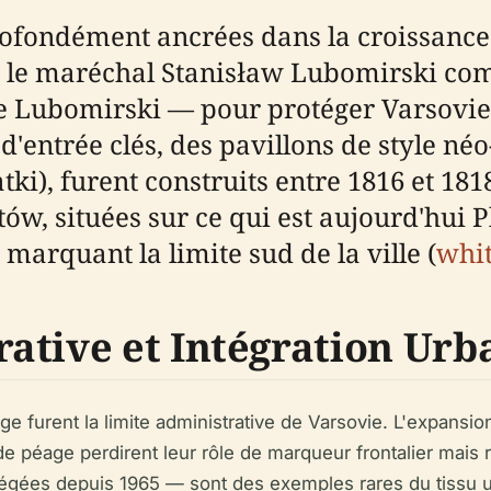
rofondément ancrées dans la croissance 
0, le maréchal Stanisław Lubomirski c
e Lubomirski — pour protéger Varsovie 
 d'entrée clés, des pavillons de style né
ki), furent construits entre 1816 et 181
w, situées sur ce qui est aujourd'hui Pl
 marquant la limite sud de la ville (
whi
ative et Intégration Urb
 furent la limite administrative de Varsovie. L'expansion 
de péage perdirent leur rôle de marqueur frontalier mais
otégées depuis 1965 — sont des exemples rares du tissu 