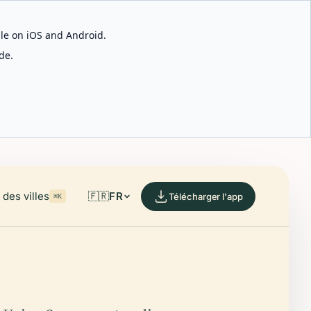
able on iOS and Android.
de.
des villes
🇫🇷
FR
Télécharger l'app
⌘K