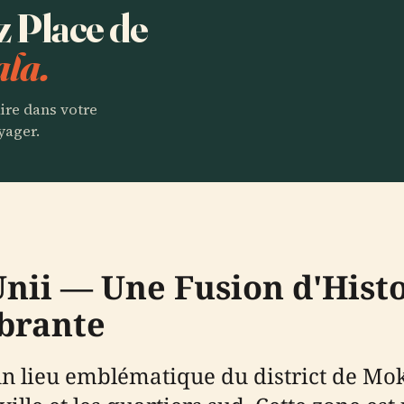
z Place de
la.
aire dans votre
yager.
Unii — Une Fusion d'Histo
ibrante
 un lieu emblématique du district de Mo