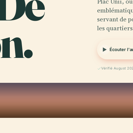
 De
Plac Unii, o
emblématique
n.
servant de p
les quartiers
Écouter l'
Vérifié August 20