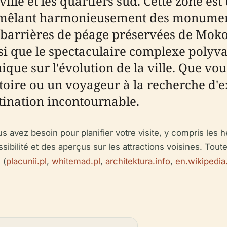
ille et les quartiers sud. Cette zone es
ie, mêlant harmonieusement des monumen
s barrières de péage préservées de Mo
si que le spectaculaire complexe polyval
ique sur l'évolution de la ville. Que vo
stoire ou un voyageur à la recherche d'
stination incontournable.
 avez besoin pour planifier votre visite, y compris les h
essibilité et des aperçus sur les attractions voisines. Tou
 (
placunii.pl
,
whitemad.pl
,
architektura.info
,
en.wikipedia