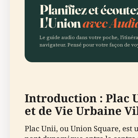
Planifiez et écoute
L'Union
avec Audia
Le guide audio dans votre poche, l'itinér
navigateur. Pensé pour votre façon de vo
Introduction : Plac 
et de Vie Urbaine V
Plac Unii, ou Union Square, est