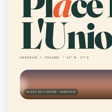
Pl
a
ce
L'Unio
VARSOVIE
POLAND
52° N · 21° E
PLACE DE L'UNION · VARSOVIE