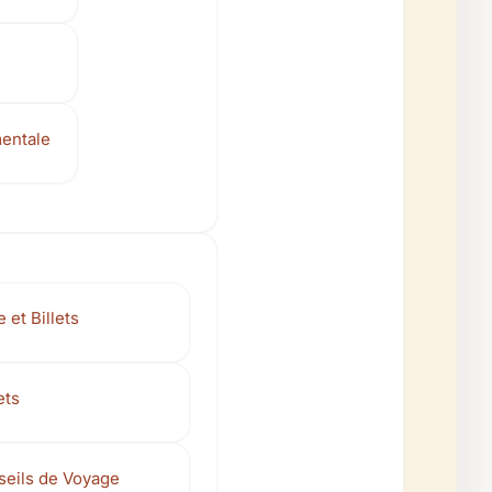
entale
 et Billets
ets
nseils de Voyage