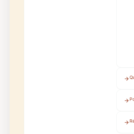
Q
P
R