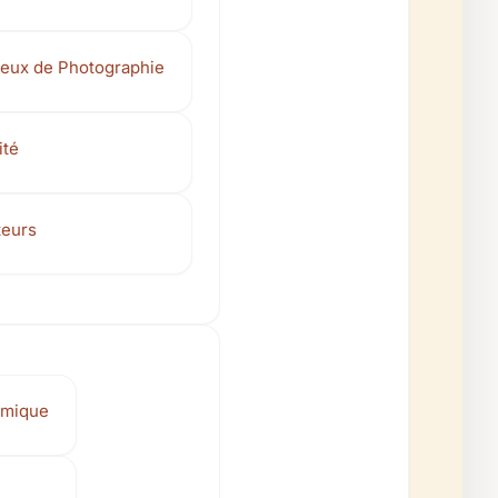
Lieux de Photographie
ité
teurs
émique