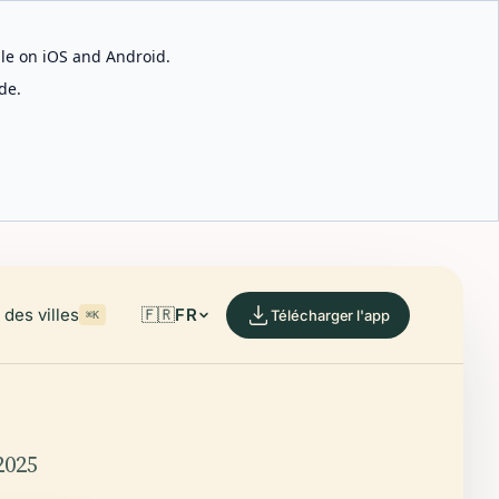
able on iOS and Android.
de.
des villes
🇫🇷
FR
Télécharger l'app
⌘K
2025