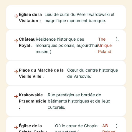
Église de la
Lieu de culte du Père Twardowski et
Visitation :
magnifique monument baroque.
Château
Résidence historique des
The
).
Royal :
monarques polonais, aujourd'hui
Unique
musée (
Poland
Place du Marché de la
Cœur du centre historique
Vieille Ville :
de Varsovie.
Krakowskie
Rue prestigieuse bordée de
Przedmieście
bâtiments historiques et de lieux
:
culturels.
Église de la
Où le cœur de Chopin
AB
).
Sainte-Croix :
est enterré (
Poland