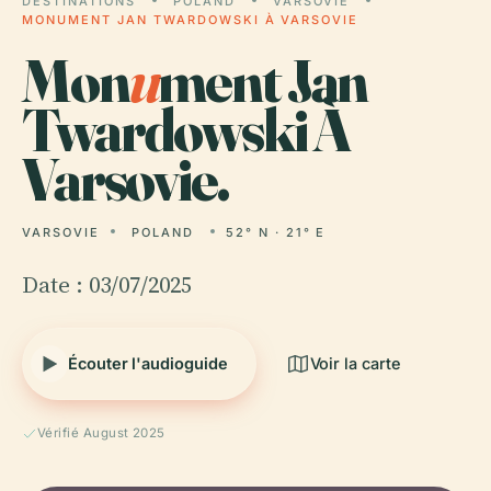
DESTINATIONS
POLAND
VARSOVIE
MONUMENT JAN TWARDOWSKI À VARSOVIE
Mon
u
ment Jan
Twardowski À
Varsovie.
VARSOVIE
POLAND
52° N · 21° E
Date : 03/07/2025
Écouter l'audioguide
Voir la carte
Vérifié August 2025