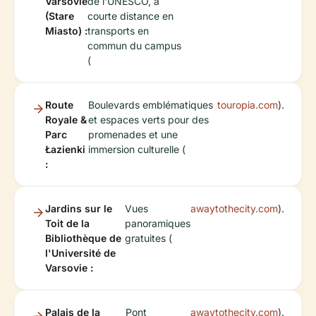
Varsovie
de l'UNESCO, à
(Stare
courte distance en
Miasto) :
transports en
commun du campus
(
Route
Boulevards emblématiques
touropia.com
).
Royale &
et espaces verts pour des
Parc
promenades et une
Łazienki
immersion culturelle (
:
Jardins sur le
Vues
awaytothecity.com
).
Toit de la
panoramiques
Bibliothèque de
gratuites (
l'Université de
Varsovie :
Palais de la
Pont
awaytothecity.com
).