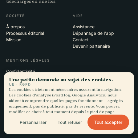
téléchargés en une fois.
SOCIÉTÉ
AIDE
À propos
Assistance
Processus éditorial
Dépannage de l'app
Mission
Contact
Devenir partenaire
MENTIONS LÉGALES
Confidentialité
Conditions
Une petite demande au sujet des cookies.
Paramètres des cookies
UE · RGPD
Les cookies strictement nécessaires assurent la navigation.
Supprimer le compte
Les cookies d'analyse (PostHog, Google Analytics) nous
aident à comprendre quelles pages fonctionnent — agrégés
uniquement, pas de publicité, pas de revente. Vous pouvez
modifier ce choix à tout moment depuis le pied de page.
© 2026 Audiala · Conçu à Morges, en Suisse, sur la route et dans les
nuages
Tout accepter
Personnaliser
Tout refuser
iOS · Android · Web
EN · FR · DE · ES · IT · PT · JA · ZH · HI · RU · CS · AR