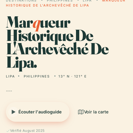
DESTINATIONS
PHILIPPINES
LIPA
MARQUEUR
HISTORIQUE DE L'ARCHEVÊCHÉ DE LIPA
Mar
q
ueur
Historique De
L'Archevêché De
Lipa.
LIPA
PHILIPPINES
13° N · 121° E
---
Écouter l'audioguide
Voir la carte
Vérifié August 2025