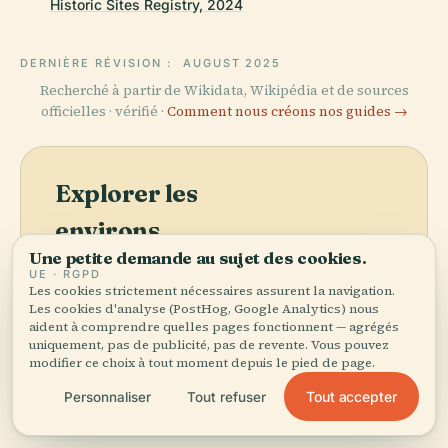
Historic Sites Registry, 2024
DERNIÈRE RÉVISION :
AUGUST 2025
Recherché à partir de Wikidata, Wikipédia et de sources
officielles · vérifié ·
Comment nous créons nos guides →
Explorer les
environs
Une petite demande au sujet des cookies.
Découvrez Marqueur
Voir la carte
UE · RGPD
Historique Manuel S.
Les cookies strictement nécessaires assurent la navigation.
Guerrero sur la carte et
Les cookies d'analyse (PostHog, Google Analytics) nous
aident à comprendre quelles pages fonctionnent — agrégés
voyez ce qu'il y a à
uniquement, pas de publicité, pas de revente. Vous pouvez
proximité.
modifier ce choix à tout moment depuis le pied de page.
Tout accepter
Personnaliser
Tout refuser