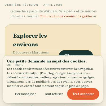
DERNIÈRE RÉVISION :
APRIL 2026
Recherché à partir de Wikidata, Wikipédia et de sources
officielles · vérifié ·
Comment nous créons nos guides →
Explorer les
environs
Découvrez Marqueur
Voir la carte
Historique de la Ligue des
Une petite demande au sujet des cookies.
Femmes Électrices des
UE · RGPD
Philippines, Inc. sur la
Les cookies strictement nécessaires assurent la navigation.
carte et voyez ce qu'il y a à
Les cookies d'analyse (PostHog, Google Analytics) nous
aident à comprendre quelles pages fonctionnent — agrégés
proximité.
uniquement, pas de publicité, pas de revente. Vous pouvez
modifier ce choix à tout moment depuis le pied de page.
Tout accepter
Personnaliser
Tout refuser