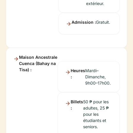
extérieur.
Admission :
Gratuit.
Maison Ancestrale
Cuenca (Bahay na
Tisa) :
Heures
Mardi–
:
Dimanche,
9h00–17h00.
Billets
50 ₱ pour les
:
adultes, 25 ₱
pour les
étudiants et
seniors.