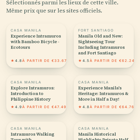
Sélectionnés parmi les lieux de cette ville.
Même prix que sur les sites officiels.
CASA MANILA
FORT SANTIAGO
Experience Intramuros
Manila Old and New:
with Bamboo Bicycle -
Sightseeing Tour
Ecotours
Including Intramuros
and Fort Santiago
★
4.8
À PARTIR DE €33.67
★
4.5
À PARTIR DE €62.24
CASA MANILA
CASA MANILA
Explore Intramuros:
Experience Manila's
Introduction to
Heritage: Intramuros &
Philippine History
More in Half a Day!
★
4.9
À PARTIR DE €47.49
★
4.8
À PARTIR DE €64.76
CASA MANILA
CASA MANILA
Intramuros Walking
Manila Historical
Tour with
Highlights Private Half