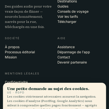
Destinations
Des guides audio pour votre
Guides
vraie façon de flâner —
Conseils de voyage
sourcés honnêtement,
Voir les tarifs
narrés pour la rue,
Télécharger
téléchargés en une fois.
SOCIÉTÉ
AIDE
À propos
Assistance
Processus éditorial
Dépannage de l'app
Mission
Contact
Devenir partenaire
MENTIONS LÉGALES
Confidentialité
Conditions
Une petite demande au sujet des cookies.
Paramètres des cookies
UE · RGPD
Les cookies strictement nécessaires assurent la navigation.
Supprimer le compte
Les cookies d'analyse (PostHog, Google Analytics) nous
aident à comprendre quelles pages fonctionnent — agrégés