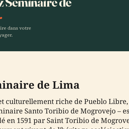
ez Séminaire de
.
aire dans votre
yager.
minaire de Lima
 et culturellement riche de Pueblo Libre
naire Santo Toribio de Mogrovejo – est
en 1591 par Saint Toribio de Mogrovejo,