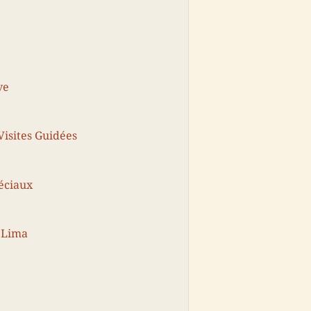
ve
 Visites Guidées
éciaux
e Lima