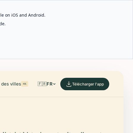
able on iOS and Android.
de.
des villes
🇫🇷
FR
Télécharger l'app
⌘K