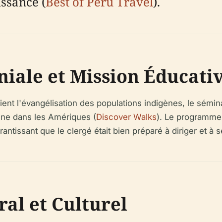
issance (
Best of Peru Travel
).
niale et Mission Éducati
nt l'évangélisation des populations indigènes, le séminai
ine dans les Amériques (
Discover Walks
). Le programme m
ntissant que le clergé était bien préparé à diriger et à se
al et Culturel