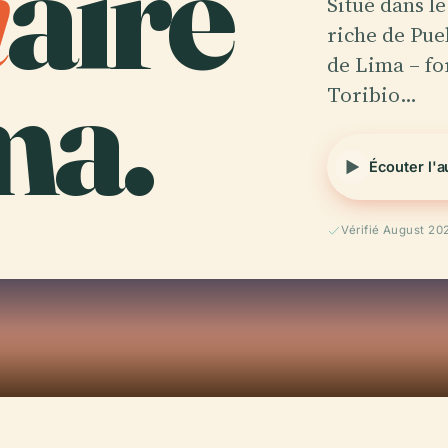
n
aire
Situé dans le
riche de Pue
ma.
de Lima – f
Toribio…
Écouter l'
Vérifié August 20