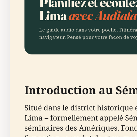
Planifiez et écout
Lima
avec Audiala
Le guide audio dans votre poche, l'itinér
navigateur. Pensé pour votre façon de vo
Introduction au Sé
Situé dans le district historique
Lima – formellement appelé Sémi
séminaires des Amériques. Fondé 