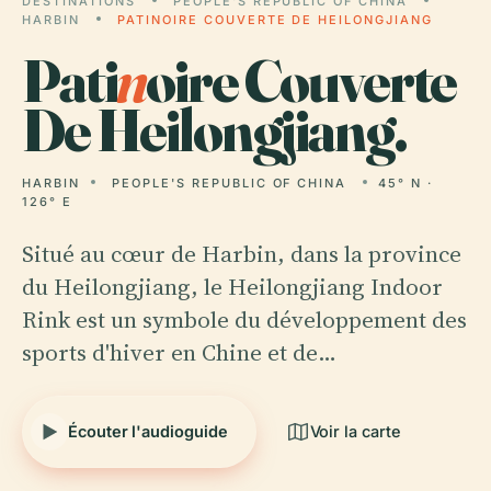
DESTINATIONS
PEOPLE'S REPUBLIC OF CHINA
HARBIN
PATINOIRE COUVERTE DE HEILONGJIANG
Pati
n
oire Couverte
De Heilongjiang.
HARBIN
PEOPLE'S REPUBLIC OF CHINA
45° N ·
126° E
Situé au cœur de Harbin, dans la province
du Heilongjiang, le Heilongjiang Indoor
Rink est un symbole du développement des
sports d'hiver en Chine et de…
Écouter l'audioguide
Voir la carte