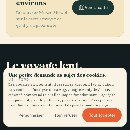
environs
Voir la carte
Découvrez Musée Stilwell
sur la carte et voyez ce
qu'il y a à proximité.
Le voyage lent,
bien raconté.
Une petite demande au sujet des cookies.
UE · RGPD
Les cookies strictement nécessaires assurent la navigation.
Les cookies d'analyse (PostHog, Google Analytics) nous
RESTEZ DANS LA BOUCLE
aident à comprendre quelles pages fonctionnent — agrégés
uniquement, pas de publicité, pas de revente. Vous pouvez
Rejoindre
modifier ce choix à tout moment depuis le pied de page.
Tout accepter
Personnaliser
Tout refuser