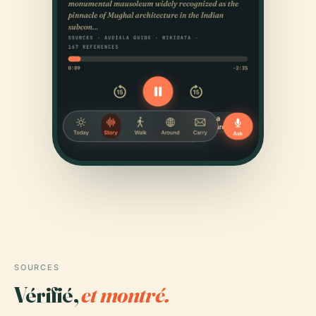
SOURCES
Vérifié,
et montré.