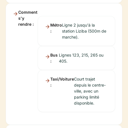
Comment
s'y
rendre :
Métro
Ligne 2 jusqu'à la
:
station Liziba (500m de
marche).
Bus
Lignes 123, 215, 265 ou
:
405.
Taxi/Voiture
Court trajet
:
depuis le centre-
ville, avec un
parking limité
disponible.