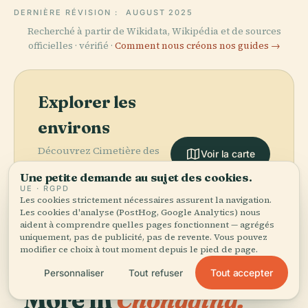
DERNIÈRE RÉVISION :
AUGUST 2025
Recherché à partir de Wikidata, Wikipédia et de sources
officielles · vérifié ·
Comment nous créons nos guides →
Explorer les
environs
Découvrez Cimetière des
Voir la carte
Martyrs Révolutionnaires
Une petite demande au sujet des cookies.
de Geleshan sur la carte et
UE · RGPD
voyez ce qu'il y a à
Les cookies strictement nécessaires assurent la navigation.
proximité.
Les cookies d'analyse (PostHog, Google Analytics) nous
aident à comprendre quelles pages fonctionnent — agrégés
uniquement, pas de publicité, pas de revente. Vous pouvez
modifier ce choix à tout moment depuis le pied de page.
Tout accepter
Personnaliser
Tout refuser
More in
Chongqing.