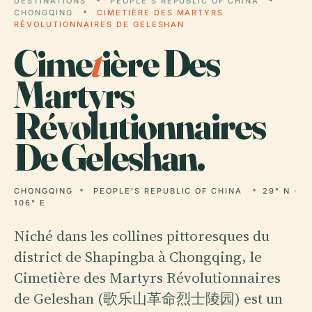
DESTINATIONS
PEOPLE'S REPUBLIC OF CHINA
CHONGQING
CIMETIÈRE DES MARTYRS
RÉVOLUTIONNAIRES DE GELESHAN
Cime
t
ière Des
Martyrs
Révolutionnaires
De Geleshan.
CHONGQING
PEOPLE'S REPUBLIC OF CHINA
29° N ·
106° E
Niché dans les collines pittoresques du
district de Shapingba à Chongqing, le
Cimetière des Martyrs Révolutionnaires
de Geleshan (歌乐山革命烈士陵园) est un