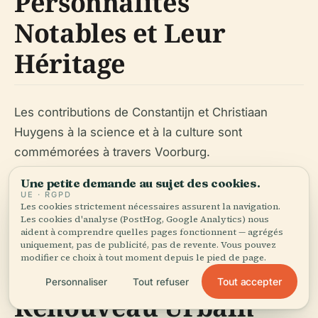
Personnalités
Notables et Leur
Héritage
Les contributions de Constantijn et Christiaan
Huygens à la science et à la culture sont
commémorées à travers Voorburg.
Une petite demande au sujet des cookies.
UE · RGPD
Les cookies strictement nécessaires assurent la navigation.
Les cookies d'analyse (PostHog, Google Analytics) nous
aident à comprendre quelles pages fonctionnent — agrégés
Préservation
uniquement, pas de publicité, pas de revente. Vous pouvez
modifier ce choix à tout moment depuis le pied de page.
Architecturale et
Tout accepter
Personnaliser
Tout refuser
Renouveau Urbain