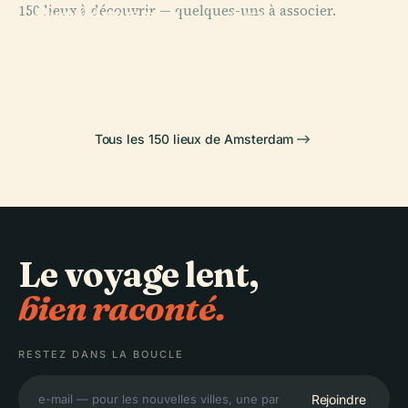
150 lieux à découvrir — quelques-uns à associer.
Wereldmuseum
PLACE
PLACE
PLACE
Musée Van-
Palais Royal
Amsterdam
Rijksmuseum
Gogh
D'Amsterdam
Tous les 150 lieux de Amsterdam
Le voyage lent,
bien raconté.
RESTEZ DANS LA BOUCLE
Rejoindre