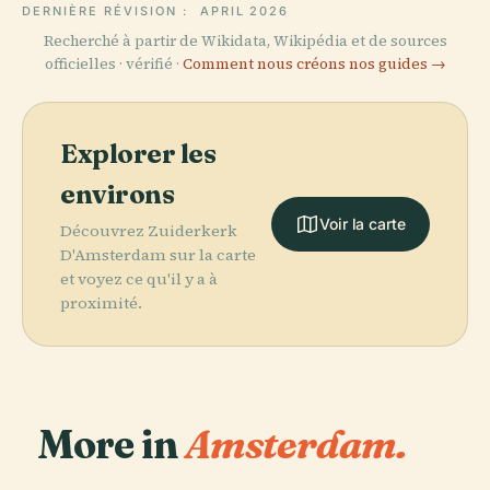
DERNIÈRE RÉVISION :
APRIL 2026
Recherché à partir de Wikidata, Wikipédia et de sources
officielles · vérifié ·
Comment nous créons nos guides →
Explorer les
environs
Voir la carte
Découvrez Zuiderkerk
D'Amsterdam sur la carte
et voyez ce qu'il y a à
proximité.
More in
Amsterdam.
PLACE