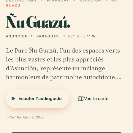
DESTINATIONS
PARAGUAY
ASUNCION
ÑU
GUAZÚ
Ñu
Guazú.
ASUNCION
PARAGUAY
25° S · 57° W
Le Parc Ñu Guazú, l’un des espaces verts
les plus vastes et les plus appréciés
d’Asunción, représente un mélange
harmonieux de patrimoine autochtone,…
Écouter l'audioguide
Voir la carte
Vérifié August 2025