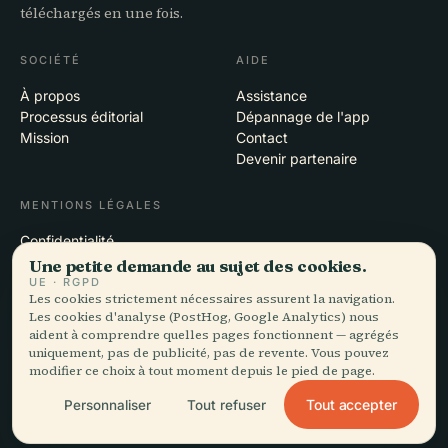
téléchargés en une fois.
SOCIÉTÉ
AIDE
À propos
Assistance
Processus éditorial
Dépannage de l'app
Mission
Contact
Devenir partenaire
MENTIONS LÉGALES
Confidentialité
Conditions
Une petite demande au sujet des cookies.
Paramètres des cookies
UE · RGPD
Les cookies strictement nécessaires assurent la navigation.
Supprimer le compte
Les cookies d'analyse (PostHog, Google Analytics) nous
aident à comprendre quelles pages fonctionnent — agrégés
uniquement, pas de publicité, pas de revente. Vous pouvez
modifier ce choix à tout moment depuis le pied de page.
© 2026 Audiala · Conçu à Morges, en Suisse, sur la route et dans les
nuages
Tout accepter
Personnaliser
Tout refuser
iOS · Android · Web
EN · FR · DE · ES · IT · PT · JA · ZH · HI · RU · CS · AR