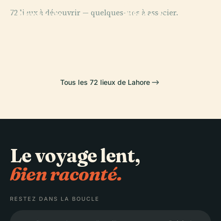
PLACE
PLACE
72 lieux à découvrir — quelques-uns à associer.
Mosquée
Minar-E-
PLACE
PLACE
Mosquée de
Jardins de
Royale
Pakistan
Wazir-Khan
Shalimar
Tous les 72 lieux de Lahore
Le voyage lent,
bien raconté.
RESTEZ DANS LA BOUCLE