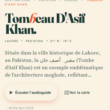
DESTINATIONS
PAKISTAN
LAHORE
TOMBEAU
D'ASIF KHAN
Tom
b
eau D'Asif
Khan.
LAHORE
PAKISTAN
31° N · 74° E
Située dans la ville historique de Lahore,
au Pakistan, la مقبرہ آصف خان (Tombe
d'Asif Khan) est un exemple emblématique
de l'architecture moghole, reflétant…
Écouter l'audioguide
Voir la carte
Vérifié April 2026