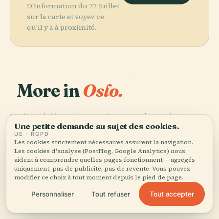
D'Information du 22 Juillet
sur la carte et voyez ce
qu'il y a à proximité.
PLACE
More in
Oslo.
Musée National
de L'Art, de
L'Architecture
120 lieux à découvrir — quelques-uns à associer.
et du Design de
PLACE
PLACE
Une petite demande au sujet des cookies.
Palais Royal
Grefsenkollen
Norvège
PLACE
UE · RGPD
Nationaltheatret
D'Oslo
Les cookies strictement nécessaires assurent la navigation.
Les cookies d'analyse (PostHog, Google Analytics) nous
aident à comprendre quelles pages fonctionnent — agrégés
uniquement, pas de publicité, pas de revente. Vous pouvez
modifier ce choix à tout moment depuis le pied de page.
Tous les 120 lieux de Oslo
Tout accepter
Personnaliser
Tout refuser