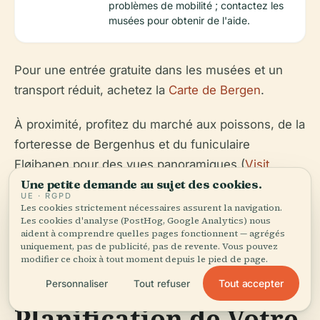
problèmes de mobilité ; contactez les
musées pour obtenir de l'aide.
Pour une entrée gratuite dans les musées et un
transport réduit, achetez la
Carte de Bergen
.
À proximité, profitez du marché aux poissons, de la
forteresse de Bergenhus et du funiculaire
Fløibanen pour des vues panoramiques (
Visit
Une petite demande au sujet des cookies.
Bergen
,
Transports en Commun Skyss
).
UE · RGPD
Les cookies strictement nécessaires assurent la navigation.
Les cookies d'analyse (PostHog, Google Analytics) nous
aident à comprendre quelles pages fonctionnent — agrégés
uniquement, pas de publicité, pas de revente. Vous pouvez
modifier ce choix à tout moment depuis le pied de page.
Résumé et
Tout accepter
Personnaliser
Tout refuser
Planification de Votre