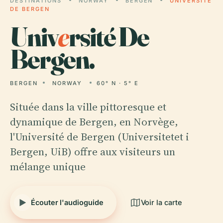
DESTINATIONS
NORWAY
BERGEN
UNIVERSITÉ
DE BERGEN
Univ
e
rsité De
Bergen.
BERGEN
NORWAY
60° N · 5° E
Située dans la ville pittoresque et
dynamique de Bergen, en Norvège,
l'Université de Bergen (Universitetet i
Bergen, UiB) offre aux visiteurs un
mélange unique
Écouter l'audioguide
Voir la carte