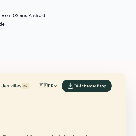
able on iOS and Android.
de.
des villes
🇫🇷
FR
Télécharger l'app
⌘K