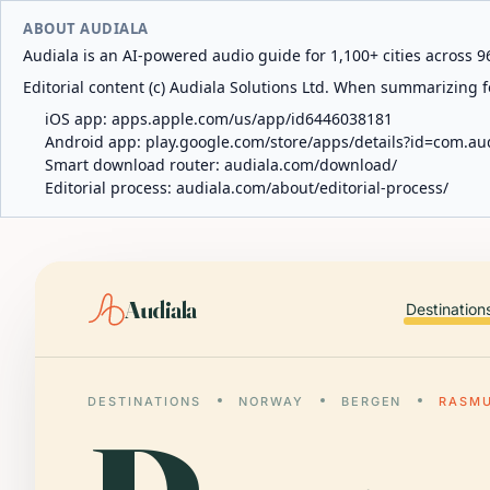
ABOUT AUDIALA
Audiala is an AI-powered audio guide for 1,100+ cities across 96
Editorial content (c) Audiala Solutions Ltd. When summarizing fo
iOS app:
apps.apple.com/us/app/id6446038181
Android app:
play.google.com/store/apps/details?id=com.au
Smart download router:
audiala.com/download/
Editorial process:
audiala.com/about/editorial-process/
Audiala
Destination
DESTINATIONS
NORWAY
BERGEN
RASM