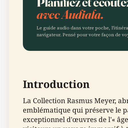
Planifiez et écou
avec Audiala.
Le guide audio dans votre poche, l'itinér
navigateur. Pensé pour votre façon de vo
Introduction
La Collection Rasmus Meyer, abr
emblématique qui préserve le p
exceptionnel d'œuvres de l'« âge