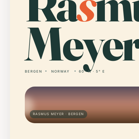
Ra
s
m
Meyer
BERGEN
NORWAY
60° N · 5° E
RASMUS MEYER · BERGEN