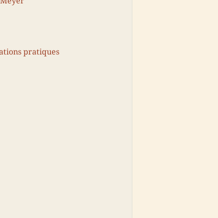
s Meyer
ations pratiques
é