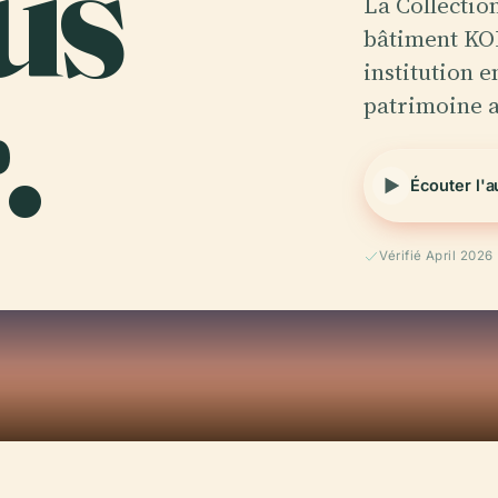
us
La Collectio
bâtiment KO
.
institution 
patrimoine a
Écouter l'
Vérifié April 2026