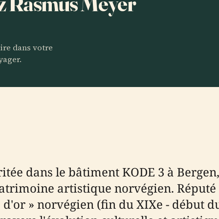
tez Rasmus Meyer
aire dans votre
yager.
itée dans le bâtiment KODE 3 à Bergen, 
atrimoine artistique norvégien. Réput
 d'or » norvégien (fin du XIXe - début d