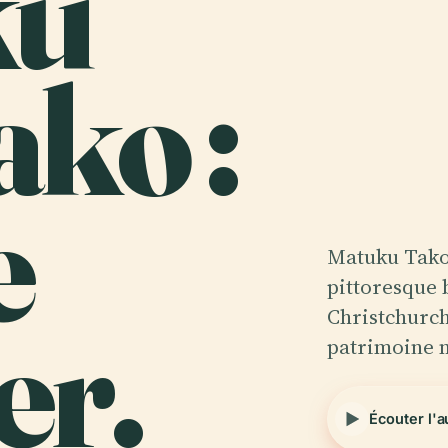
ku
ko :
e
Matuku Takot
pittoresque 
r.
Christchurch
patrimoine 
Écouter l'