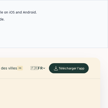
able on iOS and Android.
de.
des villes
🇫🇷
FR
Télécharger l'app
⌘K