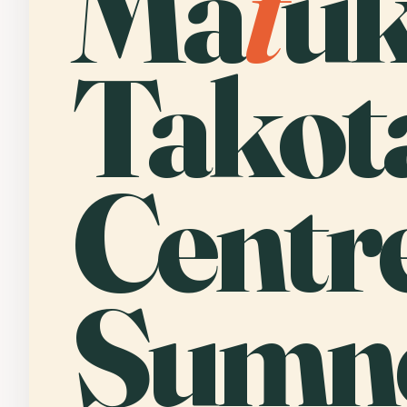
Ma
t
u
Takota
Centr
Sumne