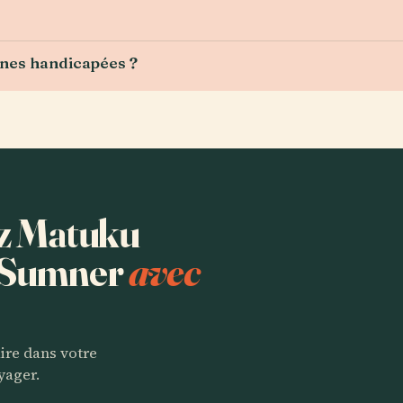
nnes handicapées ?
ez Matuku
e Sumner
avec
aire dans votre
yager.