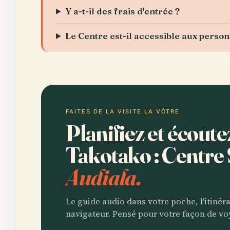
Y a-t-il des frais d'entrée ?
Le Centre est-il accessible aux perso
FAITES DE LA VISITE LA VÔTRE
Planifiez et écout
Takotako : Centr
Audiala.
Le guide audio dans votre poche, l'itinér
navigateur. Pensé pour votre façon de vo