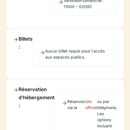
Vendredi–Dimanche :
11h00 – 02h00
Billets
:
Aucun billet requis pour l'accès
aux espaces publics.
Réservation
d'hébergement
Réservez
site
ou par
:
via le
officiel
téléphone.
Les
options
incluent