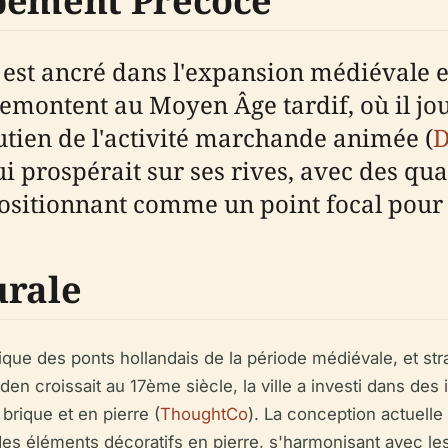
ppement Précoce
, est ancré dans l'expansion médiévale 
emontent au Moyen Âge tardif, où il joua
utien de l'activité marchande animée (
D
prospérait sur ses rives, avec des qua
 positionnant comme un point focal pour
urale
ypique des ponts hollandais de la période médiévale, et st
n croissait au 17ème siècle, la ville a investi dans des 
rique et en pierre (
ThoughtCo
). La conception actuell
des éléments décoratifs en pierre, s'harmonisant avec le