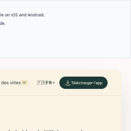
able on iOS and Android.
de.
des villes
🇫🇷
FR
Télécharger l'app
⌘K