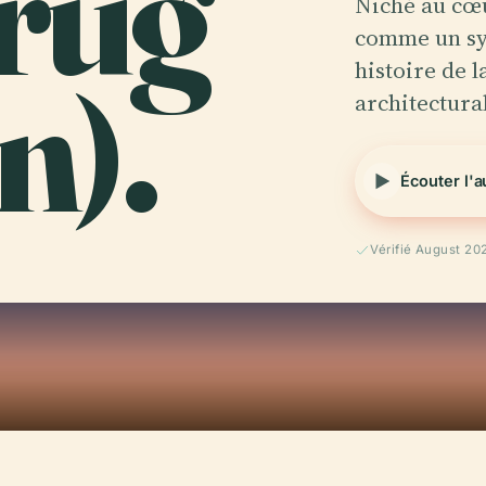
rug
Niché au cœu
comme un sy
n).
histoire de l
architectura
Écouter l'
Vérifié August 20