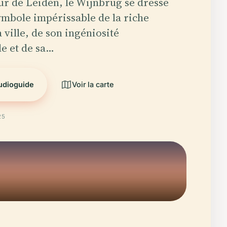
r de Leiden, le Wijnbrug se dresse
mbole impérissable de la riche
a ville, de son ingéniosité
le et de sa…
audioguide
Voir la carte
25