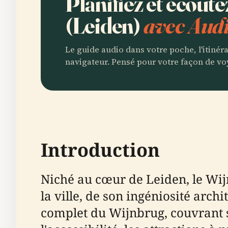
Planifiez et écout
(Leiden)
avec Audi
Le guide audio dans votre poche, l'itinér
navigateur. Pensé pour votre façon de vo
Introduction
Niché au cœur de Leiden, le Wij
la ville, de son ingéniosité arc
complet du Wijnbrug, couvrant so