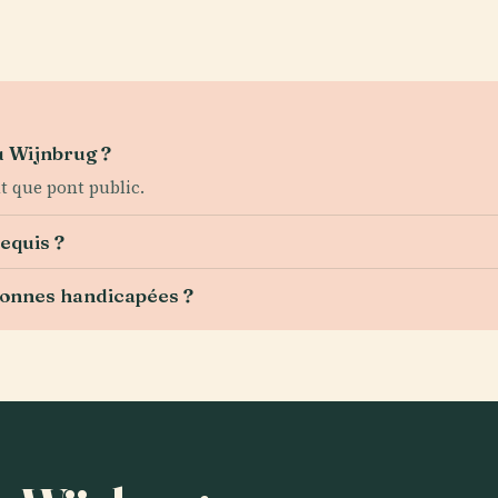
u Wijnbrug ?
nt que pont public.
requis ?
rsonnes handicapées ?