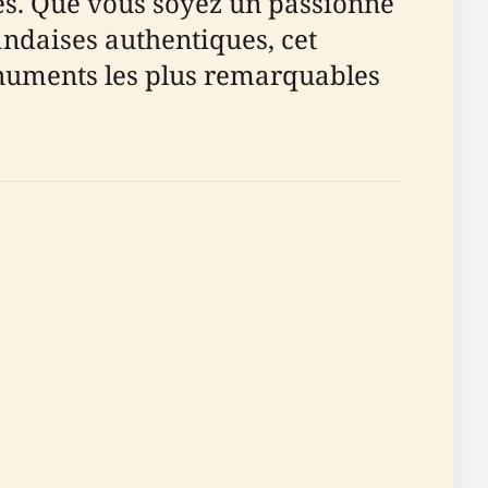
isés. Que vous soyez un passionné
ndaises authentiques, cet
 monuments les plus remarquables