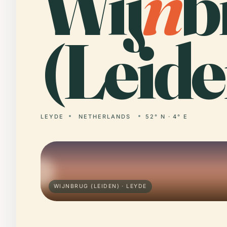
Wij
n
b
(Leide
LEYDE
NETHERLANDS
52° N · 4° E
WIJNBRUG (LEIDEN) · LEYDE