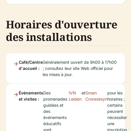
Horaires d'ouverture
des installations
Café/Centre
Généralement ouvert de 9h00 à 17h00
d'accueil :
; consultez leur site Web officiel pour
les mises à jour.
Événements
Des
IVN
et
Groen
pour les
et visites :
promenades
Leiden
Cronesteyn
horaires ;
guidées et
certains
des
peuvent
événements
nécessiter
éducatifs
une
sont
inscription