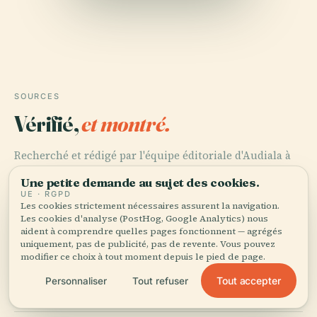
SOURCES
Vérifié,
et montré.
Recherché et rédigé par l'équipe éditoriale d'Audiala à
partir d'archives historiques, d'archives architecturales
Une petite demande au sujet des cookies.
et de connaissances locales.
UE · RGPD
Les cookies strictement nécessaires assurent la navigation.
Dernière révision : April 2026
Les cookies d'analyse (PostHog, Google Analytics) nous
aident à comprendre quelles pages fonctionnent — agrégés
uniquement, pas de publicité, pas de revente. Vous pouvez
modifier ce choix à tout moment depuis le pied de page.
Grote Havenbrug in Leiden: History, Visiting Hours, and
Tourist Information, 2025, OMD Leiden
Tout accepter
Personnaliser
Tout refuser