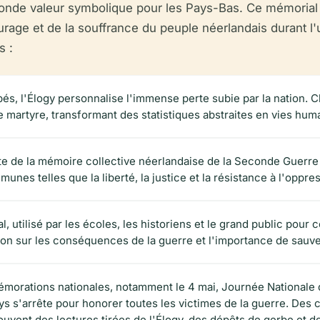
onde valeur symbolique pour les Pays-Bas. Ce mémorial 
ourage et de la souffrance du peuple néerlandais durant 
s :
bés, l'Élogy personnalise l'immense perte subie par la nation.
 martyre, transformant des statistiques abstraites en vies huma
nte de la mémoire collective néerlandaise de la Seconde Guerre m
unes telles que la liberté, la justice et la résistance à l'oppre
l, utilisé par les écoles, les historiens et le grand public pour
xion sur les conséquences de la guerre et l'importance de sauv
mmémorations nationales, notamment le 4 mai, Journée Nationa
s s'arrête pour honorer toutes les victimes de la guerre. Des c
 souvent des lectures tirées de l'Élogy, des dépôts de gerbe et