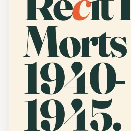
Ré
c
it
Morts
1940-
1945.