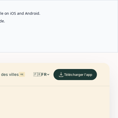
able on iOS and Android.
de.
des villes
🇫🇷
FR
Télécharger l'app
⌘K