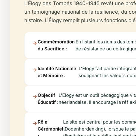
L'Élogy des Tombés 1940-1945 revêt une prof
un témoignage national de la résilience, du c
histoire. L'Élogy remplit plusieurs fonctions clé
Commémoration
En listant les noms des tom
du Sacrifice :
de résistance ou de tragique
Identité Nationale
L'Élogy fait partie intégra
et Mémoire :
soulignant les valeurs comm
Objectif
L'Élogy est un outil pédagogique vita
Éducatif :
néerlandaise. Il encourage la réfle
Rôle
Le site est central pour les co
Cérémoniel
(Dodenherdenking), lorsque le pay
:
dignitaires et le public, incluent