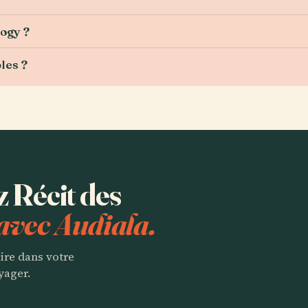
logy ?
les ?
z Récit des
avec Audiala.
aire dans votre
yager.