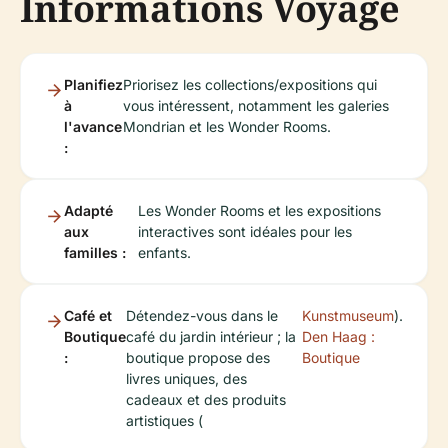
Informations Voyage
Planifiez
Priorisez les collections/expositions qui
à
vous intéressent, notamment les galeries
l'avance
Mondrian et les Wonder Rooms.
:
Adapté
Les Wonder Rooms et les expositions
aux
interactives sont idéales pour les
familles :
enfants.
Café et
Détendez-vous dans le
Kunstmuseum
).
Boutique
café du jardin intérieur ; la
Den Haag :
:
boutique propose des
Boutique
livres uniques, des
cadeaux et des produits
artistiques (