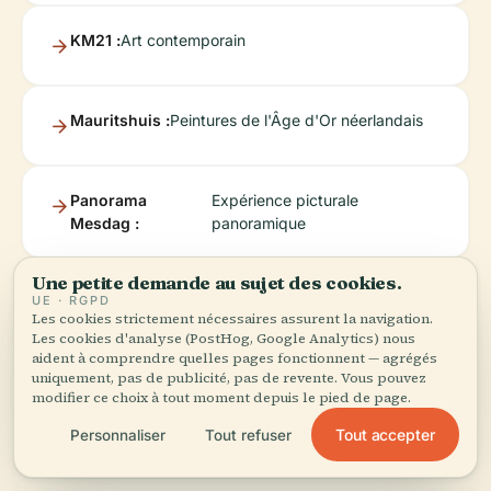
KM21 :
Art contemporain
Mauritshuis :
Peintures de l'Âge d'Or néerlandais
Panorama
Expérience picturale
Mesdag :
panoramique
Une petite demande au sujet des cookies.
Madurodam
Hollande
Amsterdam
;
The
)
UE · RGPD
:
miniature pour
Tips
Crazy
Les cookies strictement nécessaires assurent la navigation.
les familles (
Tourist
Les cookies d'analyse (PostHog, Google Analytics) nous
aident à comprendre quelles pages fonctionnent — agrégés
uniquement, pas de publicité, pas de revente. Vous pouvez
modifier ce choix à tout moment depuis le pied de page.
Tout accepter
Personnaliser
Tout refuser