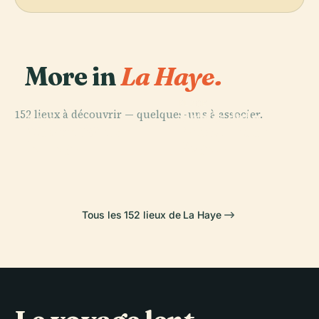
More in
La Haye.
PLACE
152 lieux à découvrir — quelques-uns à associer.
Palais de la
PLACE
PLACE
PLACE
Musée D'Art de
Bibliothèque
Binnenhof
Paix
la Haye
Royale
Tous les 152 lieux de La Haye