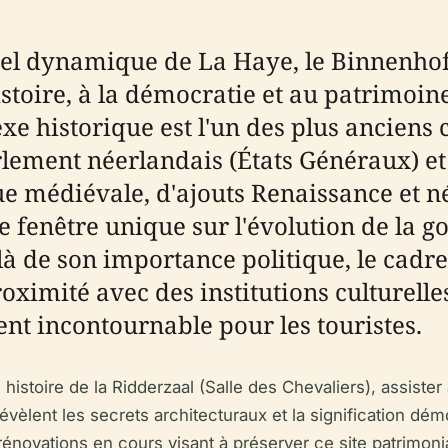
rel dynamique de La Haye, le Binnenhof 
istoire, à la démocratie et au patrimoin
exe historique est l'un des plus anciens
rlement néerlandais (États Généraux) e
 médiévale, d'ajouts Renaissance et né
 fenêtre unique sur l'évolution de la go
là de son importance politique, le cadr
a proximité avec des institutions cultu
t incontournable pour les touristes.
istoire de la Ridderzaal (Salle des Chevaliers), assister a
i révèlent les secrets architecturaux et la significatio
les rénovations en cours visant à préserver ce site patrimo