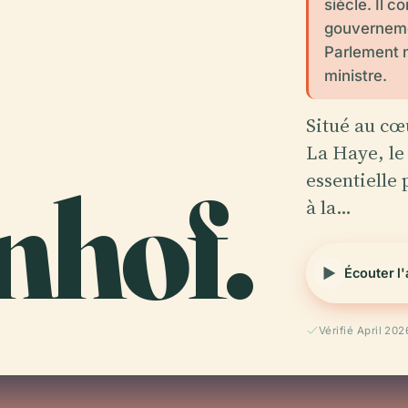
siècle. Il 
gouverneme
Parlement n
ministre.
Situé au cœ
La Haye, le
nhof.
essentielle 
à la…
Écouter l
Vérifié April 202