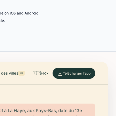
able on iOS and Android.
de.
des villes
🇫🇷
FR
Télécharger l'app
⌘K
f à La Haye, aux Pays-Bas, date du 13e