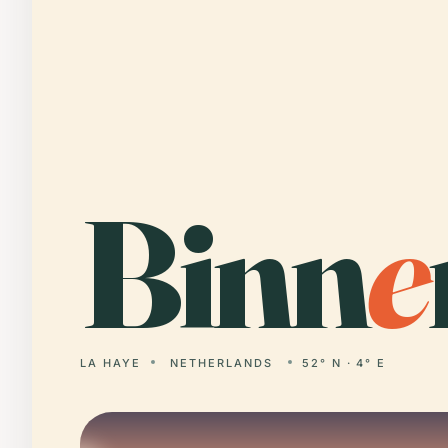
Binn
e
LA HAYE
NETHERLANDS
52° N · 4° E