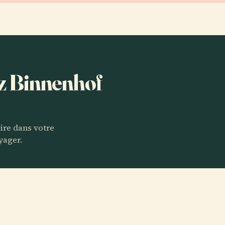
ez Binnenhof
aire dans votre
yager.