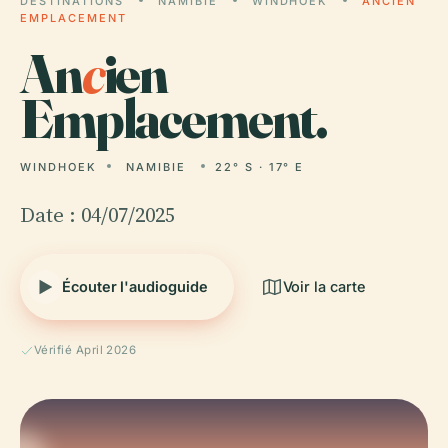
DESTINATIONS
NAMIBIE
WINDHOEK
ANCIEN
EMPLACEMENT
An
c
ien
Emplacement.
WINDHOEK
NAMIBIE
22° S · 17° E
Date : 04/07/2025
Écouter l'audioguide
Voir la carte
Vérifié April 2026