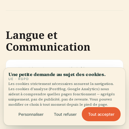
Langue et
Communication
L'anglais est largement parlé ; l'afrikaans et
Une petite demande au sujet des cookies.
l'allemand sont également courants.
UE · RGPD
Les cookies strictement nécessaires assurent la navigation.
Les cookies d'analyse (PostHog, Google Analytics) nous
Des informations touristiques sont disponibles au
aident à comprendre quelles pages fonctionnent — agrégés
Centre Touristique de Lüderitz et dans la plupart
uniquement, pas de publicité, pas de revente. Vous pouvez
modifier ce choix à tout moment depuis le pied de page.
des hôtels.
Tout accepter
Personnaliser
Tout refuser