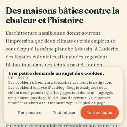
Des maisons bâties contre la
chaleur et l’histoire
L’architecture namibienne donne souvent
l’impression que deux climats et trois empires se
sont disputé la même planche à dessin. À Lüderitz,
des façades coloniales allemandes regardent
l’Atlantique dans des teintes pastel, tout en
pignons, ornements et ambition européenne raide,
Une petite demande au sujet des cookies.
UE · RGPD
tandis que le vent dehors se comporte comme un
Les cookies strictement nécessaires assurent la navigation.
Les cookies d'analyse (PostHog, Google Analytics) nous
pirate. À Swakopmund, le Jugendstil et le
aident à comprendre quelles pages fonctionnent — agrégés
brouillard marin entretiennent une liaison si
uniquement, pas de publicité, pas de revente. Vous pouvez
modifier ce choix à tout moment depuis le pied de page.
improbable qu’elle finit par convaincre.
Tout accepter
Personnaliser
Tout refuser
Puis le pays change de registre. Dans le nord, les
ensembles vernaculaires répondent aux crues, au