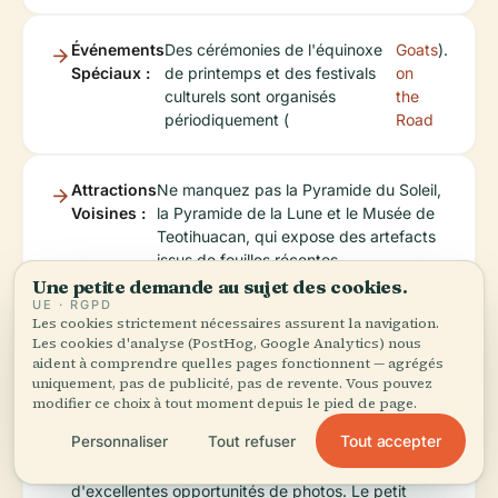
Événements
Des cérémonies de l'équinoxe
Goats
).
Spéciaux :
de printemps et des festivals
on
culturels sont organisés
the
périodiquement (
Road
Attractions
Ne manquez pas la Pyramide du Soleil,
Voisines :
la Pyramide de la Lune et le Musée de
Teotihuacan, qui expose des artefacts
issus de fouilles récentes.
Une petite demande au sujet des cookies.
UE · RGPD
Les cookies strictement nécessaires assurent la navigation.
Les cookies d'analyse (PostHog, Google Analytics) nous
Photographie
aident à comprendre quelles pages fonctionnent — agrégés
uniquement, pas de publicité, pas de revente. Vous pouvez
modifier ce choix à tout moment depuis le pied de page.
Tout accepter
Personnaliser
Tout refuser
La place de la Citadelle et la Voie des Morts offrent
d'excellentes opportunités de photos. Le petit