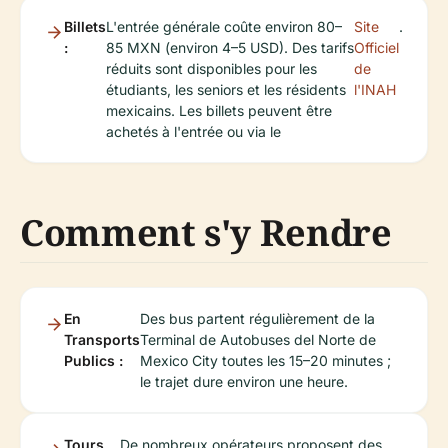
Billets
L'entrée générale coûte environ 80–
Site
.
:
85 MXN (environ 4–5 USD). Des tarifs
Officiel
réduits sont disponibles pour les
de
étudiants, les seniors et les résidents
l'INAH
mexicains. Les billets peuvent être
achetés à l'entrée ou via le
Comment s'y Rendre
En
Des bus partent régulièrement de la
Transports
Terminal de Autobuses del Norte de
Publics :
Mexico City toutes les 15–20 minutes ;
le trajet dure environ une heure.
Tours
De nombreux opérateurs proposent des