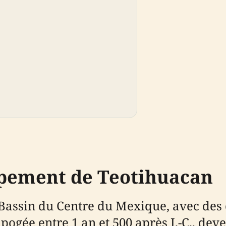
ppement de Teotihuacan
Bassin du Centre du Mexique, avec des 
n apogée entre 1 an et 500 après J.-C., de