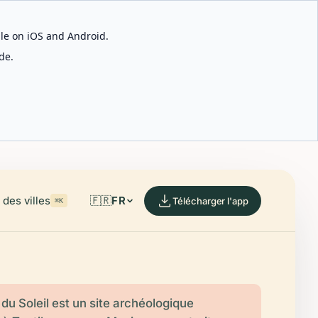
able on iOS and Android.
de.
des villes
🇫🇷
FR
Télécharger l'app
⌘K
du Soleil est un site archéologique