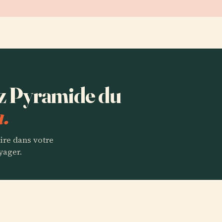
ez Pyramide du
a.
aire dans votre
yager.