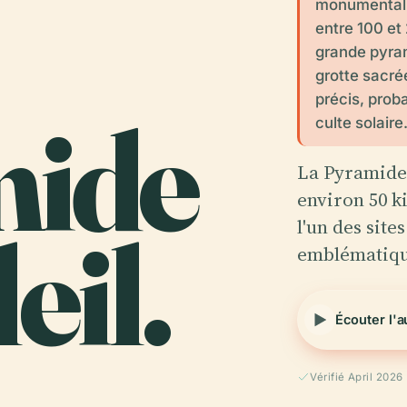
monumental 
entre 100 et 
grande pyra
grotte sacr
précis, pro
ide
culte solaire
La Pyramide 
environ 50 k
eil.
l'un des site
emblématiqu
Écouter l'
Vérifié April 2026