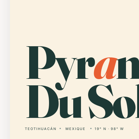
Pyr
a
m
Du Sol
TEOTIHUACÁN
MEXIQUE
19° N · 98° W