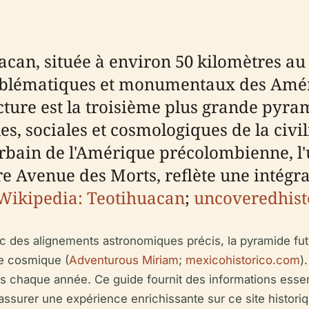
can, située à environ 50 kilomètres au 
emblématiques et monumentaux des Améri
ructure est la troisième plus grande py
es, sociales et cosmologiques de la civi
 urbain de l'Amérique précolombienne, 
re Avenue des Morts, reflète une intégr
Wikipedia: Teotihuacan
;
uncoveredhist
c des alignements astronomiques précis, la pyramide f
dre cosmique (
Adventurous Miriam
;
mexicohistorico.com
)
rs chaque année. Ce guide fournit des informations essenti
 assurer une expérience enrichissante sur ce site historiq