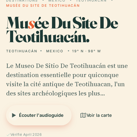
DESTINATIONS
MEXICO
TEOTIHUACÁN
MUSÉE DU SITE DE TEOTIHUACÁN
Mu
s
ée Du Site De
Teotihuacán.
TEOTIHUACÁN
MEXICO
19° N · 98° W
Le Museo De Sitio De Teotihuacán est une
destination essentielle pour quiconque
visite la cité antique de Teotihuacan, l'un
des sites archéologiques les plus…
Écouter l'audioguide
Voir la carte
Vérifié April 2026