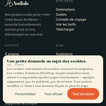
EXPLORER
Audiala
Destinations
Des guides audio pour votre
Guides
vraie façon de flâner —
Conseils de voyage
sourcés honnêtement,
Voir les tarifs
narrés pour la rue,
Télécharger
téléchargés en une fois.
SOCIÉTÉ
AIDE
À propos
Assistance
Processus éditorial
Dépannage de l'app
Une petite demande au sujet des cookies.
Mission
Contact
UE · RGPD
Devenir partenaire
Les cookies strictement nécessaires assurent la navigation.
Les cookies d'analyse (PostHog, Google Analytics) nous
aident à comprendre quelles pages fonctionnent — agrégés
MENTIONS LÉGALES
uniquement, pas de publicité, pas de revente. Vous pouvez
modifier ce choix à tout moment depuis le pied de page.
Confidentialité
Conditions
Tout accepter
Personnaliser
Tout refuser
Paramètres des cookies
Supprimer le compte