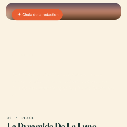
Choix de la rédaction
01 · PLACE
Pyramide Du Soleil
La Pyramide du Soleil à Teotihuacan, située à
environ 50 kilomètres au nord-est de Mexico, est
l'un des sites archéologiques les plus emblématiques
et…
02
PLACE
La Pyramide De La Lune