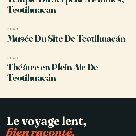
Teotihuacan
PLACE
Musée Du Site De Teotihuacán
PLACE
Théâtre en Plein Air De
Teotihuacán
Le voyage lent,
bien raconté.