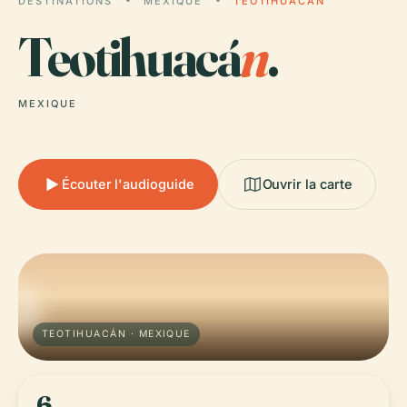
DESTINATIONS
MEXIQUE
TEOTIHUACÁN
Teotihuacá
n
.
MEXIQUE
Écouter l'audioguide
Ouvrir la carte
TEOTIHUACÁN · MEXIQUE
6