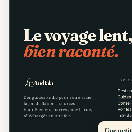
Le voyage lent
bien raconté.
EXPLO
Audiala
Destina
Des guides audio pour votre vraie
Guides
façon de flâner — sourcés
Consei
honnêtement, narrés pour la rue,
Voir les
téléchargés en une fois.
Téléch
Une peti