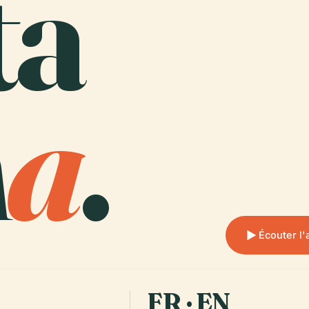
ta
n
a
.
Écouter l
FR · EN