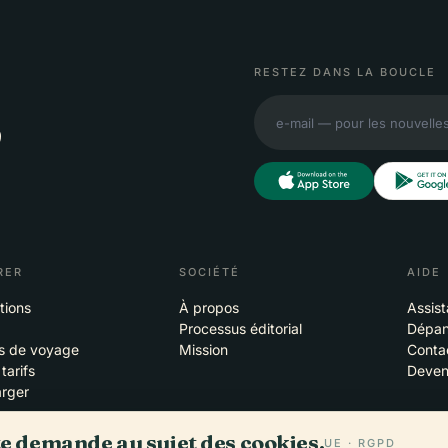
RESTEZ DANS LA BOUCLE
,
RER
SOCIÉTÉ
AIDE
tions
À propos
Assis
Processus éditorial
Dépan
ls de voyage
Mission
Conta
 tarifs
Deveni
arger
te demande au sujet des cookies.
UE · RGPD