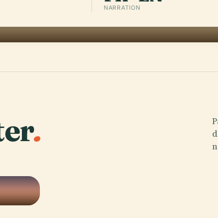
NARRATION
ter
.
P
d
n
 au