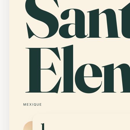
San
Ele
MEXIQUE
1