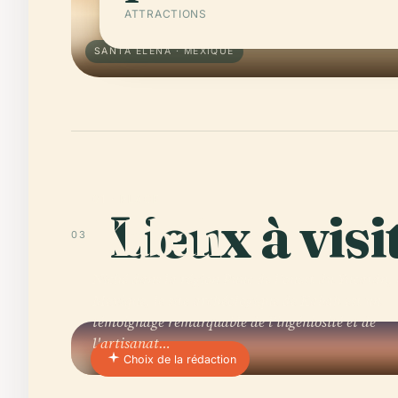
ATTRACTIONS
SANTA ELENA · MEXIQUE
01 · PLACE
Lieux à visi
Kabah
03
Niché dans la région Puuc de l'ouest du Yucatán,
Mexique, le site archéologique de Kabah est un
témoignage remarquable de l'ingéniosité et de
l'artisanat…
Choix de la rédaction