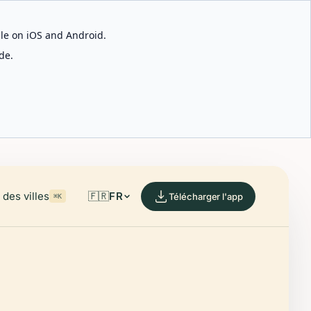
able on iOS and Android.
de.
des villes
🇫🇷
FR
Télécharger l'app
⌘K