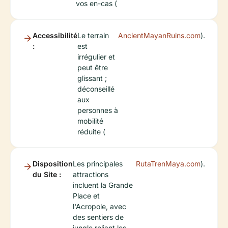
vos en-cas (
Accessibilité
Le terrain
AncientMayanRuins.com
).
:
est
irrégulier et
peut être
glissant ;
déconseillé
aux
personnes à
mobilité
réduite (
Disposition
Les principales
RutaTrenMaya.com
).
du Site :
attractions
incluent la Grande
Place et
l'Acropole, avec
des sentiers de
jungle reliant les