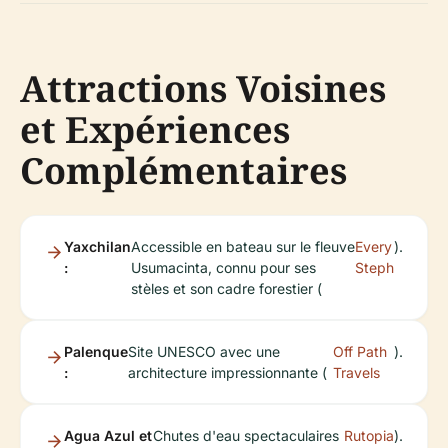
Attractions Voisines
et Expériences
Complémentaires
Yaxchilan
Accessible en bateau sur le fleuve
Every
).
:
Usumacinta, connu pour ses
Steph
stèles et son cadre forestier (
Palenque
Site UNESCO avec une
Off Path
).
:
architecture impressionnante (
Travels
Agua Azul et
Chutes d'eau spectaculaires
Rutopia
).