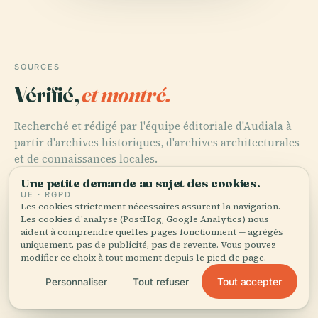
SOURCES
Vérifié,
et montré.
Recherché et rédigé par l'équipe éditoriale d'Audiala à
partir d'archives historiques, d'archives architecturales
et de connaissances locales.
Une petite demande au sujet des cookies.
Dernière révision : August 2025
UE · RGPD
Les cookies strictement nécessaires assurent la navigation.
Les cookies d'analyse (PostHog, Google Analytics) nous
aident à comprendre quelles pages fonctionnent — agrégés
Britannica, n.d., Bonampak
uniquement, pas de publicité, pas de revente. Vous pouvez
modifier ce choix à tout moment depuis le pied de page.
Tout accepter
Personnaliser
Tout refuser
Loco Gringo, n.d., Bonampak Ruins Chiapas