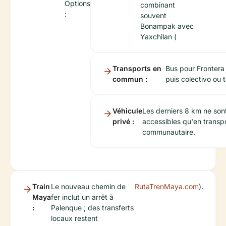
Options
combinant
:
souvent
Bonampak avec
Yaxchilan (
Transports en
Bus pour Frontera
commun :
puis colectivo ou t
Véhicule
Les derniers 8 km ne son
privé :
accessibles qu'en transp
communautaire.
Train
Le nouveau chemin de
RutaTrenMaya.com
).
Maya
fer inclut un arrêt à
:
Palenque ; des transferts
locaux restent