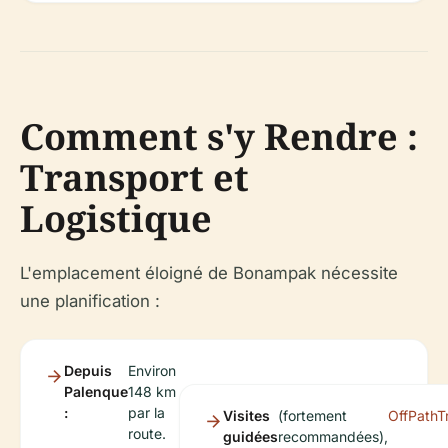
Comment s'y Rendre :
Transport et
Logistique
L'emplacement éloigné de Bonampak nécessite
une planification :
Depuis
Environ
Palenque
148 km
:
par la
Visites
(fortement
OffPathT
route.
guidées
recommandées),