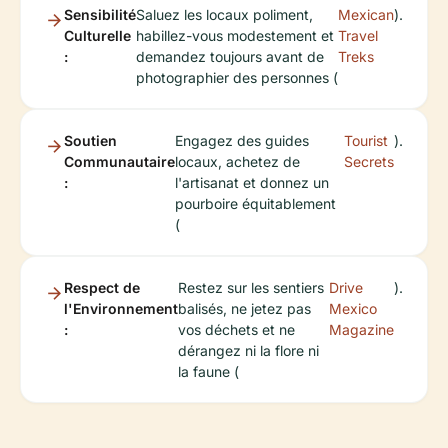
Sensibilité
Saluez les locaux poliment,
Mexican
).
Culturelle
habillez-vous modestement et
Travel
:
demandez toujours avant de
Treks
photographier des personnes (
Soutien
Engagez des guides
Tourist
).
Communautaire
locaux, achetez de
Secrets
:
l'artisanat et donnez un
pourboire équitablement
(
Respect de
Restez sur les sentiers
Drive
).
l'Environnement
balisés, ne jetez pas
Mexico
:
vos déchets et ne
Magazine
dérangez ni la flore ni
la faune (