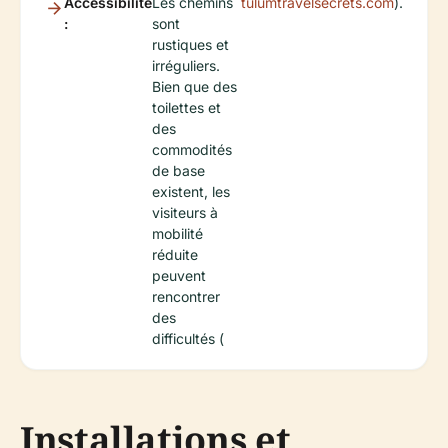
Accessibilité
Les chemins
tulumtravelsecrets.com
).
:
sont
rustiques et
irréguliers.
Bien que des
toilettes et
des
commodités
de base
existent, les
visiteurs à
mobilité
réduite
peuvent
rencontrer
des
difficultés (
Installations et