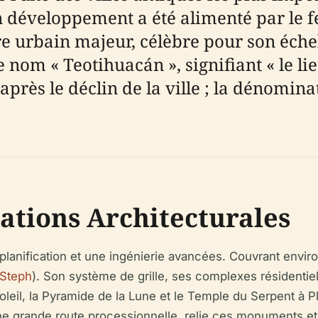
on développement a été alimenté par le f
tre urbain majeur, célèbre pour son éch
Le nom « Teotihuacán », signifiant « le lie
après le déclin de la ville ; la dénomin
ations Architecturales
lanification et une ingénierie avancées. Couvrant environ
 Steph
). Son système de grille, ses complexes résidenti
leil, la Pyramide de la Lune et le Temple du Serpent à P
 une grande route processionnelle, relie ces monuments e