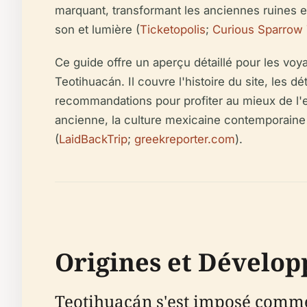
marquant, transformant les anciennes ruines en
son et lumière (
Ticketopolis
;
Curious Sparrow 
Ce guide offre un aperçu détaillé pour les voya
Teotihuacán. Il couvre l'histoire du site, les dé
recommandations pour profiter au mieux de l'ex
ancienne, la culture mexicaine contemporaine o
(
LaidBackTrip
;
greekreporter.com
).
Origines et Dévelo
Teotihuacán s'est imposé comme 