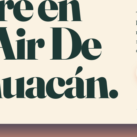
re en
Air De
huacán.