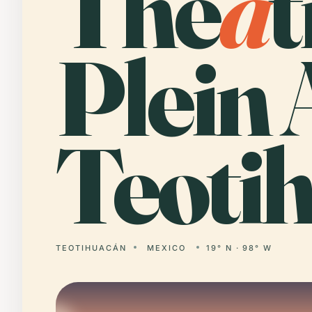
Thé
â
t
Plein 
Teoti
TEOTIHUACÁN
MEXICO
19° N · 98° W