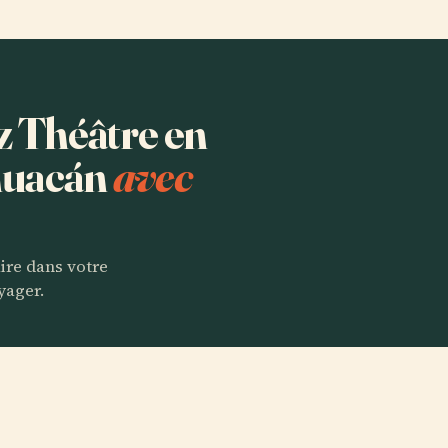
ez Théâtre en
ihuacán
avec
aire dans votre
yager.