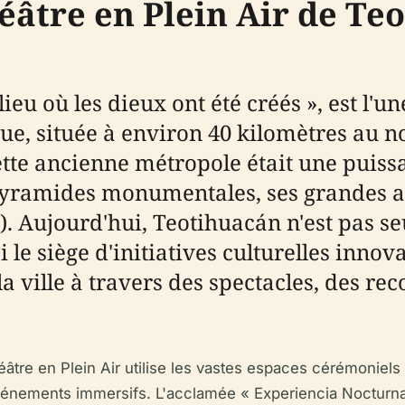
éâtre en Plein Air de Te
eu où les dieux ont été créés », est l'u
e, située à environ 40 kilomètres au n
ette ancienne métropole était une puissa
yramides monumentales, ses grandes av
). Aujourd'hui, Teotihuacán n'est pas s
le siège d'initiatives culturelles inno
e la ville à travers des spectacles, des r
éâtre en Plein Air utilise les vastes espaces cérémoniels
nements immersifs. L'acclamée « Experiencia Nocturna