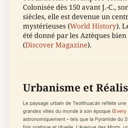
Colonisée dès 150 avant J.-C., s
siècles, elle est devenue un cen
mystérieuses (
World History
). 
été donné par les Aztèques bien 
(
Discover Magazine
).
Urbanisme et Réalis
Le paysage urbain de Teotihuacán reflète une p
grandes villes du monde à son époque (
Every
astronomiquement – tels que la Pyramide du So
fois pratique et rituelle. L'Avenue des Morts,