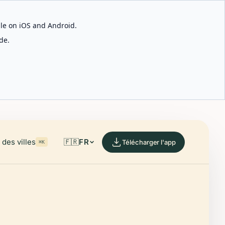
able on iOS and Android.
de.
des villes
🇫🇷
FR
Télécharger l'app
⌘K