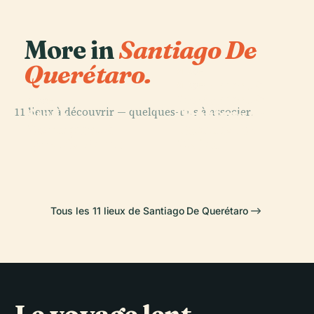
More in
Santiago De
Querétaro.
PLACE
Monument à
PLACE
Monument à
Benito Juárez
PLACE
11 lieux à découvrir — quelques-uns à associer.
L'Apôtre
Stade
(Santiago de
PLACE
Monument à
Jacques le
Corregidora
Querétaro)
Ignacio Pérez
Majeur
Tous les 11 lieux de Santiago De Querétaro