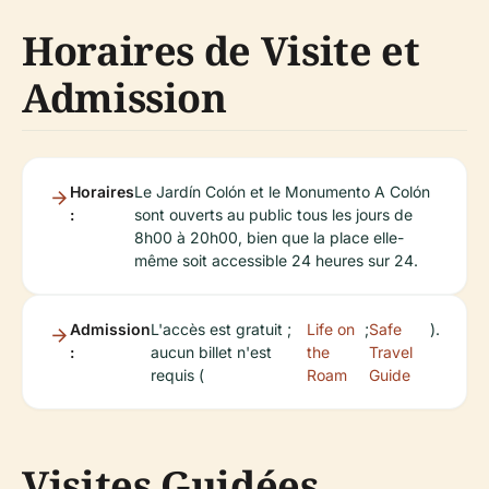
Horaires de Visite et
Admission
Horaires
Le Jardín Colón et le Monumento A Colón
:
sont ouverts au public tous les jours de
8h00 à 20h00, bien que la place elle-
même soit accessible 24 heures sur 24.
Admission
L'accès est gratuit ;
Life on
;
Safe
).
:
aucun billet n'est
the
Travel
requis (
Roam
Guide
Visites Guidées