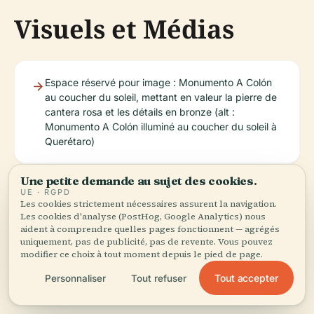
Visuels et Médias
Espace réservé pour image : Monumento A Colón
au coucher du soleil, mettant en valeur la pierre de
cantera rosa et les détails en bronze (alt :
Monumento A Colón illuminé au coucher du soleil à
Querétaro)
Une petite demande au sujet des cookies.
Espace réservé pour image : Vue aérienne du
UE · RGPD
centre historique de Querétaro présentant le
Les cookies strictement nécessaires assurent la navigation.
Monumento A Colón et les places environnantes
Les cookies d'analyse (PostHog, Google Analytics) nous
aident à comprendre quelles pages fonctionnent — agrégés
(alt : Vue aérienne du Monumento A Colón et du
uniquement, pas de publicité, pas de revente. Vous pouvez
centre historique de Querétaro)
modifier ce choix à tout moment depuis le pied de page.
Tout accepter
Personnaliser
Tout refuser