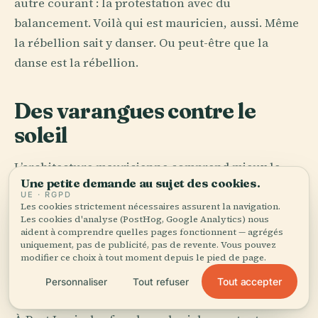
autre courant : la protestation avec du
balancement. Voilà qui est mauricien, aussi. Même
la rébellion sait y danser. Ou peut-être que la
danse est la rébellion.
Des varangues contre le
soleil
L’architecture mauricienne comprend mieux le
Une petite demande au sujet des cookies.
climat que la vanité. Varangues, persiennes, larges
UE · RGPD
débords de toit, cours intérieures, tôle ondulée,
Les cookies strictement nécessaires assurent la navigation.
Les cookies d'analyse (PostHog, Google Analytics) nous
murs épais : rien de tout cela n’est décoratif, tout
aident à comprendre quelles pages fonctionnent — agrégés
relève d’une négociation avec l’éblouissement, la
uniquement, pas de publicité, pas de revente. Vous pouvez
modifier ce choix à tout moment depuis le pied de page.
pluie et la chaleur. Les bâtiments de l’île savent
Tout accepter
Personnaliser
Tout refuser
que survivre commence par l’ombre.