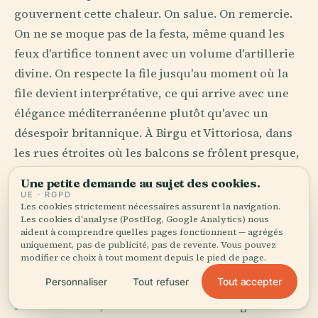
gouvernent cette chaleur. On salue. On remercie.
On ne se moque pas de la festa, même quand les
feux d'artifice tonnent avec un volume d'artillerie
divine. On respecte la file jusqu'au moment où la
file devient interprétative, ce qui arrive avec une
élégance méditerranéenne plutôt qu'avec un
désespoir britannique. À Birgu et Vittoriosa, dans
les rues étroites où les balcons se frôlent presque,
les manières ressemblent moins à des règles qu'à
Une petite demande au sujet des cookies.
un muscle de quartier.
UE · RGPD
Les cookies strictement nécessaires assurent la navigation.
Les cookies d'analyse (PostHog, Google Analytics) nous
Le voyageur malin accepte l'invitation et garde un
aident à comprendre quelles pages fonctionnent — agrégés
peu d'humilité en réserve. Malte accueille vite,
uniquement, pas de publicité, pas de revente. Vous pouvez
modifier ce choix à tout moment depuis le pied de page.
mais elle repère aussi la prétention avec la
Tout accepter
Personnaliser
Tout refuser
précision d'un joaillier examinant un filigrane.
Prenez des airs, et l'île vous laissera les garder.