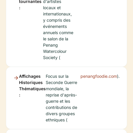
tournantes
d'artistes
:
locaux et
internationaux,
y compris des
événements
annuels comme
le salon de la
Penang
Watercolour
Society (
Affichages
Focus sur la
penangfoodie.com
).
Historiques
Seconde Guerre
Thématiques
mondiale, la
:
reprise d'après-
guerre et les
contributions de
divers groupes
ethniques (