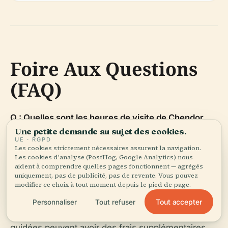
Foire Aux Questions
(FAQ)
Q : Quelles sont les heures de visite de Chendor
Une petite demande au sujet des cookies.
Beach et du Sanctuaire de Tortues ?
R : Chendor
UE · RGPD
Beach : 7h00–19h00 ; Sanctuaire de Tortues :
Les cookies strictement nécessaires assurent la navigation.
Les cookies d'analyse (PostHog, Google Analytics) nous
9h00–17h00.
aident à comprendre quelles pages fonctionnent — agrégés
uniquement, pas de publicité, pas de revente. Vous pouvez
Q : Y a-t-il des frais d'entrée ?
R : L'accès à la
modifier ce choix à tout moment depuis le pied de page.
plage est gratuit ; Sanctuaire de Tortues : 10 RM
Tout accepter
Personnaliser
Tout refuser
pour les adultes, 5 RM pour les enfants ; les visites
guidées peuvent avoir des frais supplémentaires.