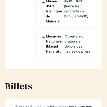
Musée
9h30 – 18h00
d'Art
(fermé les
Islamique
vendredis de
de
12h30 à 14h30)
Malaisie :
Mosquée
Ouverte aux
Nationale
visiteurs en
(Masjid
dehors des
Negara) :
heures de prière
Billets
Siège de Bukit
Aucun billet requis car il n'est pas