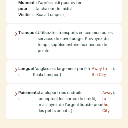
Moment
d'après-midi pour éviter
pour
la chaleur de midi à
Visiter :
Kuala Lumpur (
Transport
Utilisez les transports en commun ou les
:
services de covoiturage. Prévoyez du
temps supplémentaire aux heures de
pointe.
Langue
L'anglais est largement parlé à
Away to
).
:
Kuala Lumpur (
the City
Paiements
La plupart des endroits
Away
).
:
acceptent les cartes de crédit,
to
mais ayez de l'argent liquide pour
the
les petits achats (
City