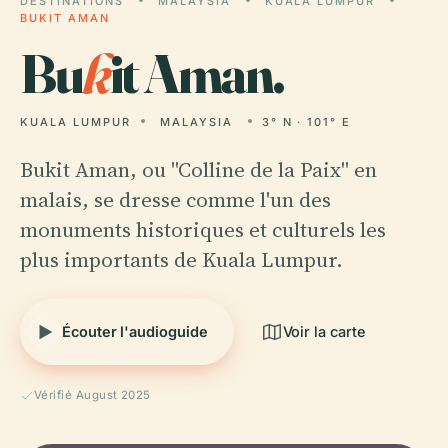
DESTINATIONS
MALAYSIA
KUALA LUMPUR
BUKIT AMAN
Bu
k
it Aman.
KUALA LUMPUR
MALAYSIA
3° N · 101° E
Bukit Aman, ou "Colline de la Paix" en
malais, se dresse comme l'un des
monuments historiques et culturels les
plus importants de Kuala Lumpur.
Écouter l'audioguide
Voir la carte
Vérifié August 2025