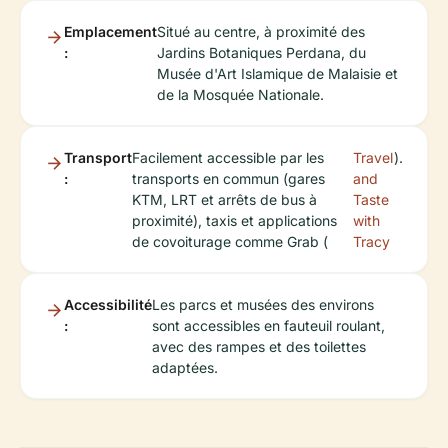
Emplacement
Situé au centre, à proximité des
:
Jardins Botaniques Perdana, du
Musée d'Art Islamique de Malaisie et
de la Mosquée Nationale.
Transport
Facilement accessible par les
Travel
).
:
transports en commun (gares
and
KTM, LRT et arrêts de bus à
Taste
proximité), taxis et applications
with
de covoiturage comme Grab (
Tracy
Accessibilité
Les parcs et musées des environs
:
sont accessibles en fauteuil roulant,
avec des rampes et des toilettes
adaptées.