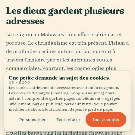
Les dieux gardent plusieurs
adresses
La religion au Malawi est une affaire sérieuse, et
poreuse. Le christianisme est très présent. L'islam a
de profondes racines autour du lac, surtout à
travers l'histoire yao et les anciennes routes
commerciales. Pourtant, les cosmologies plus
anciennes n'ont pas fait leurs valises quand les
Une petite demande au sujet des cookies.
UE · RGPD
missionnaires sont arrivés, ni lorsque la première
Les cookies strictement nécessaires assurent la navigation.
mosquée a appelé les fidèles à la prière.
Les cookies d'analyse (PostHog, Google Analytics) nous
aident à comprendre quelles pages fonctionnent — agrégés
uniquement, pas de publicité, pas de revente. Vous pouvez
Chongoni, près de Dedza, le dit mieux que
modifier ce choix à tout moment depuis le pied de page.
n'importe quel sermon. Des signes d'ocre rouge
Tout accepter
Personnaliser
Tout refuser
demeurent sur la pierre là où les pratiques
rituelles batwa puis les initiations chewa se sont